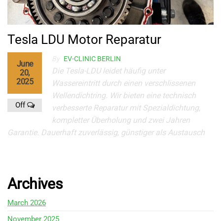
Tesla LDU Motor Reparatur
By
EV-CLINIC BERLIN
June
Die Tesla-LDU leidet häufig unter
20,
2025
Wassereintritt durch einen verschlissenen
Wellendichtring. Wir bieten eine technisch
Off
verbesserte Reparatur mit Spezialdichtung,
kompletter Überholung und zwei Jahren
Garantie. Dauerhaft zuverlässig, günstiger als Austausch
Archives
March 2026
November 2025