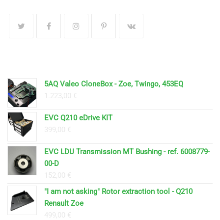
PRODUCTS
5AQ Valeo CloneBox - Zoe, Twingo, 453EQ
1.223,00
€
EVC Q210 eDrive KIT
399,00
€
EVC LDU Transmission MT Bushing - ref. 6008779-
00-D
152,00
€
"I am not asking" Rotor extraction tool - Q210
Renault Zoe
499,00
€