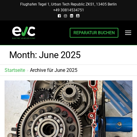
Skip
Flughafen Tegel 1, Urban Tech Republic ZKS1, 13405 Berlin
+49 30814534751
to
the
content
REPARATUR BUCHEN
BERLIN
INSTITUT
FÜR EV UND
EV
PHEV,
Month:
June 2025
CLINIC
FORSCHUNG
UND
REPARATUR
Startseite
»
Archive für June 2025