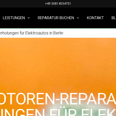
+49 30814534751
LEISTUNGEN
REPARATUR BUCHEN
KONTAKT
B
holungen für Elektroautos in Berlin
OTOREN-REPARA
UNGEN FÜR ELE