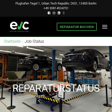
Flughafen Tegel 1, Urban Tech Republic ZKS1, 13405 Berlin
+49 30814534751
REPARATUR BUCHEN
BERLIN
INSTITUT
FÜR EV UND
EV
PHEV,
Startseite
»
Job-Status
CLINIC
FORSCHUNG
UND
REPARATUR
REPARATURSTATUS