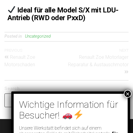
Ideal für alle Model S/X mit LDU-
Antrieb (RWD oder PxxD)
Posted in
Uncategorized
PREVIOUS
NEXT
Renault Zoe
Renault Zoe Motorlager
Motorschaden
Reparatur & Austauschmotor
Search
Search
Unsere Werkstatt befindet sich auf einem
© EV Clinic 2026