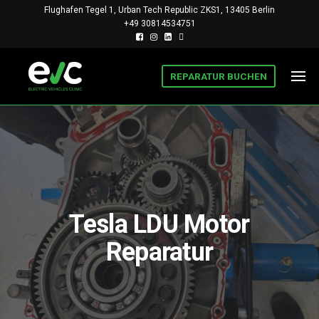
Flughafen Tegel 1, Urban Tech Republic ZKS1, 13405 Berlin
+49 30814534751
REPARATUR BUCHEN
BERLIN
INSTITUT
FÜR EV UND
EV
PHEV,
CLINIC
FORSCHUNG
UND
REPARATUR
Tesla LDU Motor
Reparatur