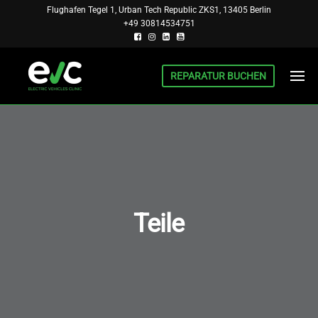
Skip
Flughafen Tegel 1, Urban Tech Republic ZKS1, 13405 Berlin
+49 30814534751
to
the
content
REPARATUR BUCHEN
BERLIN
INSTITUT
FÜR EV UND
EV
PHEV,
CLINIC
FORSCHUNG
UND
REPARATUR
Teile