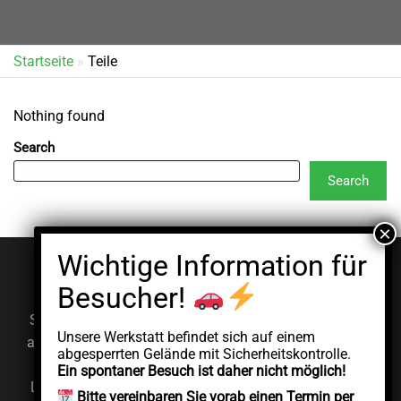
Startseite
»
Teile
Nothing found
Search
Search
© EV Clinic 2026
Impressum
Datenschutzerklärung
Serviceleistungen, Diagnosen und Reparaturen werden
Unsere Werkstatt befindet sich auf einem
ausschließlich von der autorisierten juristischen Person
abgesperrten Gelände mit Sicherheitskontrolle.
AddCycle GMBH durchgeführt, die unabhängig unter
Ein spontaner Besuch ist daher nicht möglich!
Lizenz der Marke EV Clinic agiert. EV Clinic übernimmt
Bitte vereinbaren Sie vorab einen Termin per