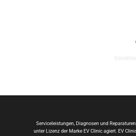
Skip
to
the
content
Something
Serviceleistungen, Diagnosen und Reparaturen
unter Lizenz der Marke EV Clinic agiert. EV Cli