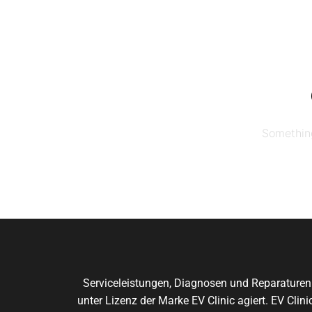
Skip
to
the
content
Something
Serviceleistungen, Diagnosen und Reparaturen
unter Lizenz der Marke EV Clinic agiert. EV Cli