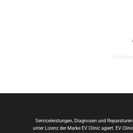
Skip
to
the
content
Something
Serviceleistungen, Diagnosen und Reparaturen
unter Lizenz der Marke EV Clinic agiert. EV Cli