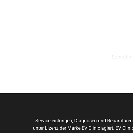
Skip
to
the
content
Something
Serviceleistungen, Diagnosen und Reparaturen
unter Lizenz der Marke EV Clinic agiert. EV Cli