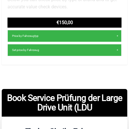
accurate value check devices.
€150,00
Price by Fahrzeugtyp
Set price by Fahrzeug
Book Service Prüfung der Large
Drive Unit (LDU