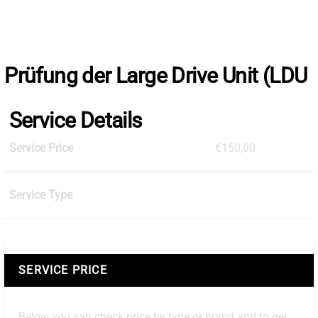
Skip
to
the
content
Prüfung der Large Drive Unit (LDU
Service Details
Service Price
€150,00
Service Type
SERVICE PRICE
Below you can check price by type or brand and to get