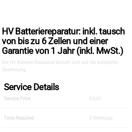
Skip
to
the
content
HV Batteriereparatur: inkl. tausch
von bis zu 6 Zellen und einer
Garantie von 1 Jahr (inkl. MwSt.)
Die HV Batterie Reparatur bezieht sich auf die komplette
Überholung.
Service Details
Service Price
€0,00
Time Required
5 Werktage