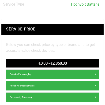
Service Type
Hochvolt Batterie
SERVICE PRICE
Below you can check price by type or brand and to get
accurate value check devices.
€0,00 - €2.850,00
Price by Fahrzeugtyp
Price by Fahrzeugmarke
Set price by Fahrzeug