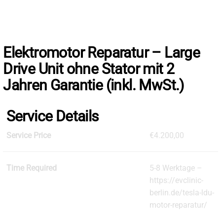
Skip
to
the
content
Elektromotor Reparatur – Large
Drive Unit ohne Stator mit 2
Jahren Garantie (inkl. MwSt.)
Service Details
Service Price
€4.200,00
Time Required
5-8 Werktage –
https://evclinic-
berlin.de/tesla-ldu-
motor-reparatur/