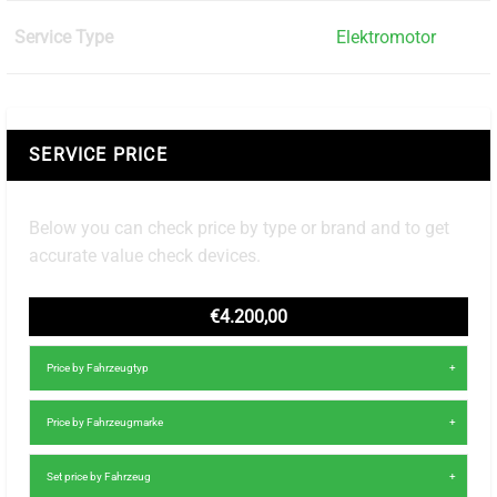
Service Type
Elektromotor
SERVICE PRICE
Below you can check price by type or brand and to get
accurate value check devices.
€4.200,00
Price by Fahrzeugtyp
Price by Fahrzeugmarke
Set price by Fahrzeug