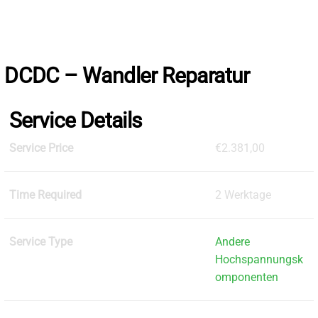
Skip
to
the
content
DCDC – Wandler Reparatur
Service Details
Service Price
€2.381,00
Time Required
2 Werktage
Service Type
Andere
Hochspannungsk
omponenten