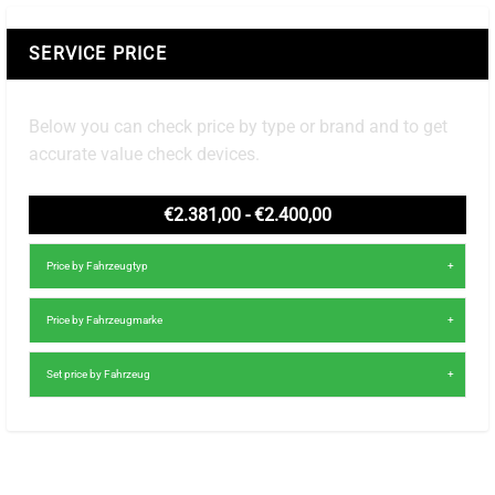
SERVICE PRICE
Below you can check price by type or brand and to get
accurate value check devices.
€2.381,00 - €2.400,00
Price by Fahrzeugtyp
Price by Fahrzeugmarke
Set price by Fahrzeug