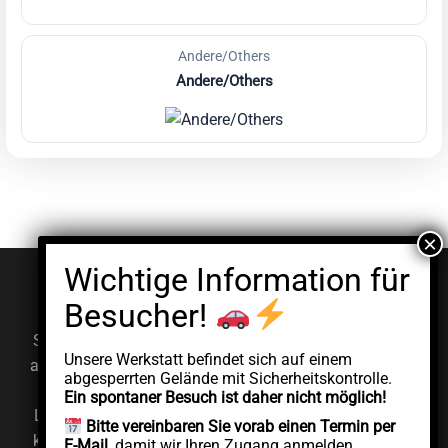
Andere/Others
Andere/Others
© EV Clinic 2026
Impressum
Datenschutzerklärung
Serviceleistungen, Diagnosen und Reparaturen werden
Unsere Werkstatt befindet sich auf einem
ausschließlich von der autorisierten juristischen Person
abgesperrten Gelände mit Sicherheitskontrolle.
AddCycle GMBH durchgeführt, die unabhängig unter
Ein spontaner Besuch ist daher nicht möglich!
Lizenz der Marke EV Clinic agiert. EV Clinic übernimmt
Bitte vereinbaren Sie vorab einen Termin per
keine Verantwortung für die Ausführung, das Ergebnis,
E-Mail
, damit wir Ihren Zugang anmelden