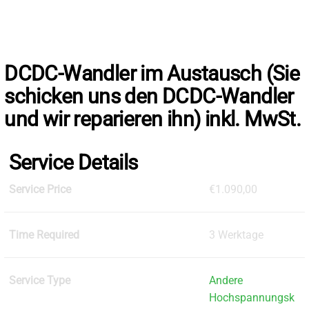
Skip
to
the
content
DCDC-Wandler im Austausch (Sie
schicken uns den DCDC-Wandler
und wir reparieren ihn) inkl. MwSt.
Service Details
Service Price
€1.090,00
Time Required
3 Werktage
Service Type
Andere
Hochspannungsk