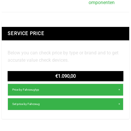
omponenten
SERVICE PRICE
Below you can check price by type or brand and to get
accurate value check devices.
€1.090,00
Price by Fahrzeugtyp
Set price by Fahrzeug