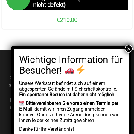
nicht defekt)
€210,00
© EV Clinic 2026
Impressum
Datenschutzerklärung
Serviceleistungen, Diagnosen und Reparaturen werden
Unsere Werkstatt befindet sich auf einem
ausschließlich von der autorisierten juristischen Person
abgesperrten Gelände mit Sicherheitskontrolle.
AddCycle GMBH durchgeführt, die unabhängig unter
Ein spontaner Besuch ist daher nicht möglich!
Lizenz der Marke EV Clinic agiert. EV Clinic übernimmt
Bitte vereinbaren Sie vorab einen Termin per
keine Verantwortung für die Ausführung, das Ergebnis,
E-Mail
, damit wir Ihren Zugang anmelden
können. Ohne vorherige Anmeldung können wir
die Preisgestaltung, die Gewährleistung oder etwaige
Ihnen leider keinen Zutritt gewähren.
Schäden im Zusammenhang mit der erbrachten
Danke für Ihr Verständnis!
Dienstleistung.