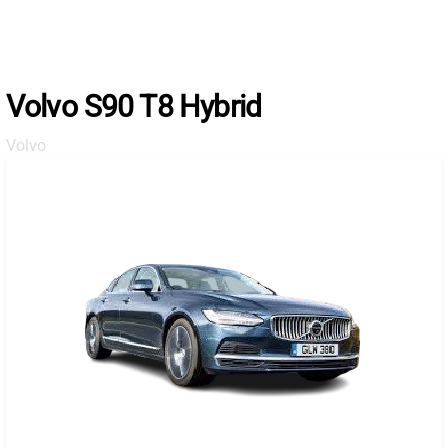
Skip
to
the
content
Volvo S90 T8 Hybrid
Volvo