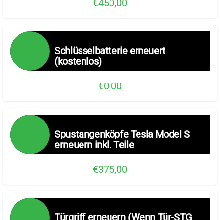
€450,00
Schlüsselbatterie erneuert
(kostenlos)
€0,00
Spustangenköpfe Tesla Model S
erneuern inkl. Teile
€375,00
Türgriff erneuern (Wenn Tür-STG