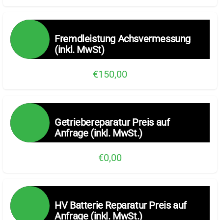
Fremdleistung Achsvermessung
(inkl. MwSt)
€150,00
Getriebereparatur Preis auf
Anfrage (inkl. MwSt.)
€0,00
HV Batterie Reparatur Preis auf
Anfrage (inkl. MwSt.)