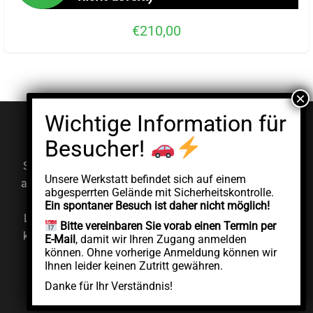
€210,00
© EV Clinic 2026
Impressum
Datenschutzerklärung
Serviceleistungen, Diagnosen und Reparaturen werden
Unsere Werkstatt befindet sich auf einem
ausschließlich von der autorisierten juristischen Person
abgesperrten Gelände mit Sicherheitskontrolle.
AddCycle GMBH durchgeführt, die unabhängig unter
Ein spontaner Besuch ist daher nicht möglich!
Lizenz der Marke EV Clinic agiert. EV Clinic übernimmt
Bitte vereinbaren Sie vorab einen Termin per
keine Verantwortung für die Ausführung, das Ergebnis,
E-Mail
, damit wir Ihren Zugang anmelden
können. Ohne vorherige Anmeldung können wir
die Preisgestaltung, die Gewährleistung oder etwaige
Ihnen leider keinen Zutritt gewähren.
Schäden im Zusammenhang mit der erbrachten
Danke für Ihr Verständnis!
Dienstleistung.