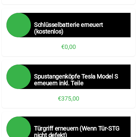
Schlüsselbatterie erneuert
(kostenlos)
€0,00
Spustangenköpfe Tesla Model S
erneuern inkl. Teile
€375,00
Türgriff erneuern (Wenn Tür-STG
nicht defekt)