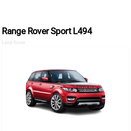
Skip
to
the
content
Range Rover Sport L494
Land Rover