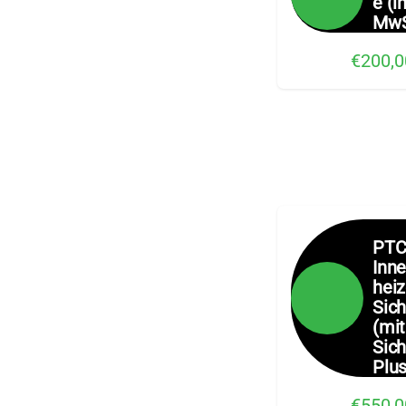
e (in
MwS
€200,0
PT
Inn
heiz
Sic
(mit
Sic
Plus
€550,0