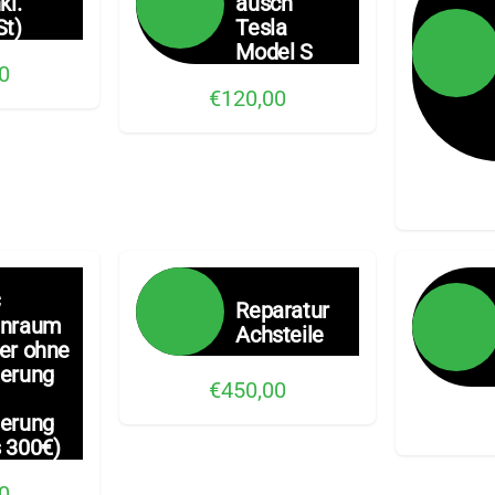
kl.
ausch
t)
Tesla
Model S
0
€120,00
C
Reparatur
enraum
Achsteile
er ohne
herung
€450,00
herung
 300€)
0