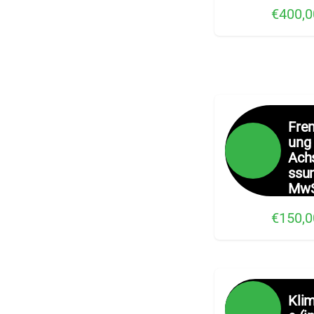
€400,0
Fre
ung
Ach
ssun
MwS
€150,0
Klim