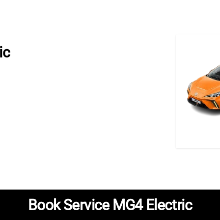
ic
Book Service MG4 Electric