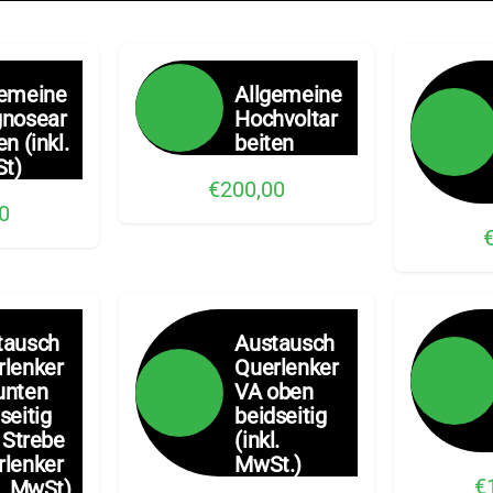
gemeine
Allgemeine
gnosear
Hochvoltar
en (inkl.
beiten
t)
€200,00
0
tausch
Austausch
rlenker
Querlenker
unten
VA oben
seitig
beidseitig
. Strebe
(inkl.
rlenker
MwSt.)
€
l. MwSt)