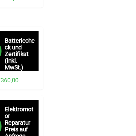
Batterieche
ck und
Zertifikat
(inkl.
MwSt.)
€360,00
Elektromot
or
Reparatur
Preis auf
Anfrage