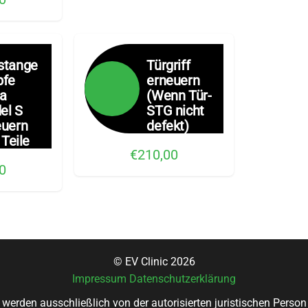
stange
Türgriff
pfe
erneuern
la
(Wenn Tür-
el S
STG nicht
euern
defekt)
 Teile
€210,00
0
© EV Clinic 2026
Impressum
Datenschutzerklärung
 werden ausschließlich von der autorisierten juristischen Pers