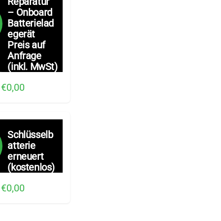
Reparatur
– Onboard
Batterielad
egerät
Preis auf
Anfrage
(inkl. MwSt)
€0,00
Schlüsselb
atterie
erneuert
(kostenlos)
€0,00