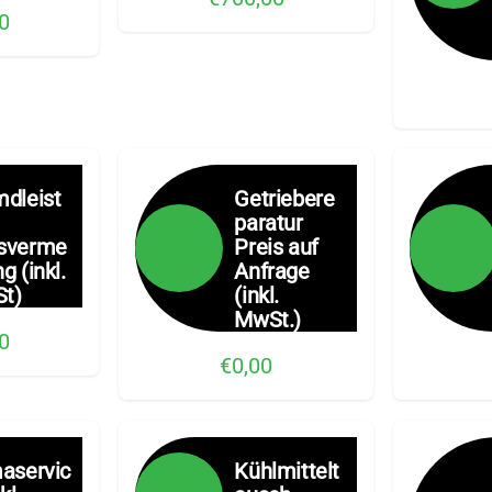
0
mdleist
Getriebere
paratur
sverme
Preis auf
g (inkl.
Anfrage
t)
(inkl.
MwSt.)
0
€0,00
aservic
Kühlmittelt