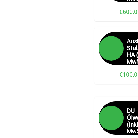
€600,0
Aus
Stab
HA (
MwS
€100,0
DU
Ölw
(inkl
MwS