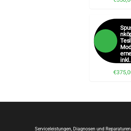
Spu
nkö
Tes
Mod
ern
inkl.
€375,0
Serviceleistungen, Diagnosen und Reparaturen