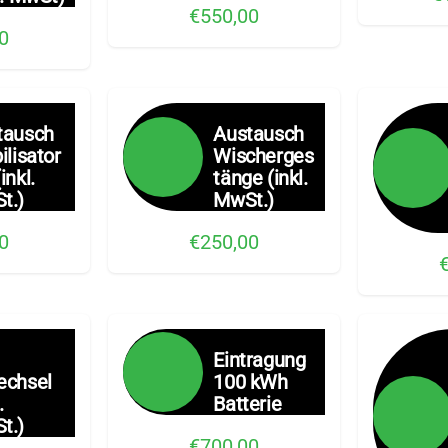
€550,00
0
tausch
Austausch
ilisator
Wischerges
inkl.
tänge (inkl.
t.)
MwSt.)
0
€250,00
Eintragung
echsel
100 kWh
.
Batterie
t.)
€700,00