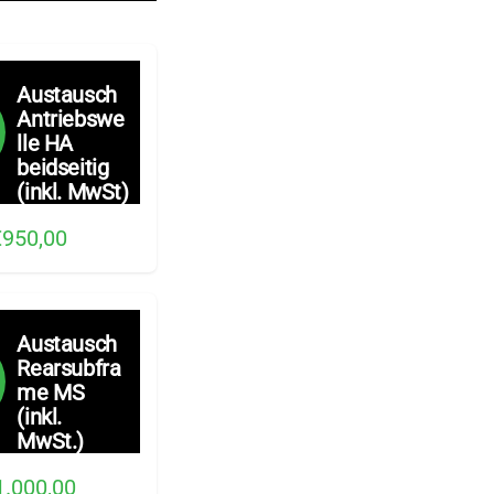
Austausch
Antriebswe
lle HA
beidseitig
(inkl. MwSt)
€950,00
Austausch
Rearsubfra
me MS
(inkl.
MwSt.)
1.000,00