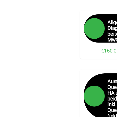
All
Dia
beit
MwS
€150,0
Aus
Que
HA 
beid
inkl
Que
(ink