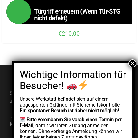
Türgriff erneuern (Wenn Tür-STG
nicht defekt)
€210,00
© EV Clinic 2026
Impressum
Datenschutzerklärung
Serviceleistungen, Diagnosen und Reparaturen werden
Unsere Werkstatt befindet sich auf einem
ausschließlich von der autorisierten juristischen Person
abgesperrten Gelände mit Sicherheitskontrolle.
AddCycle GMBH durchgeführt, die unabhängig unter
Ein spontaner Besuch ist daher nicht möglich!
Lizenz der Marke EV Clinic agiert. EV Clinic übernimmt
Bitte vereinbaren Sie vorab einen Termin per
keine Verantwortung für die Ausführung, das Ergebnis,
E-Mail
, damit wir Ihren Zugang anmelden
können. Ohne vorherige Anmeldung können wir
die Preisgestaltung, die Gewährleistung oder etwaige
Ihnen leider keinen Zutritt gewähren.