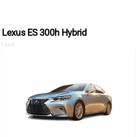
Skip
to
the
content
Lexus ES 300h Hybrid
Lexus