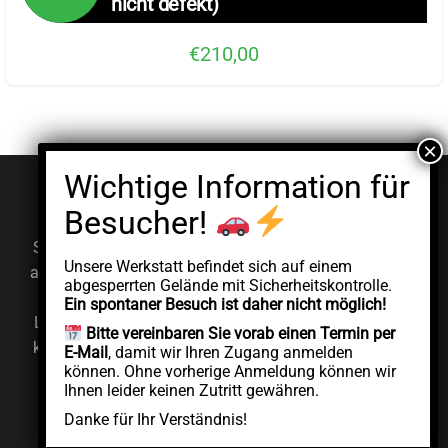
nicht defekt)
€210,00
© EV Clinic 2026
Impressum
Datenschutzerklärung
Serviceleistungen, Diagnosen und Reparaturen werden
Unsere Werkstatt befindet sich auf einem
ausschließlich von der autorisierten juristischen Person
abgesperrten Gelände mit Sicherheitskontrolle.
AddCycle GMBH durchgeführt, die unabhängig unter
Ein spontaner Besuch ist daher nicht möglich!
Lizenz der Marke EV Clinic agiert. EV Clinic übernimmt
Bitte vereinbaren Sie vorab einen Termin per
keine Verantwortung für die Ausführung, das Ergebnis,
E-Mail
, damit wir Ihren Zugang anmelden
können. Ohne vorherige Anmeldung können wir
die Preisgestaltung, die Gewährleistung oder etwaige
Ihnen leider keinen Zutritt gewähren.
Schäden im Zusammenhang mit der erbrachten
Danke für Ihr Verständnis!
Dienstleistung.