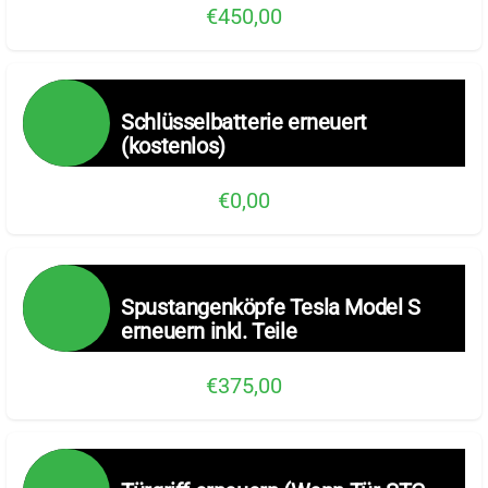
€450,00
Schlüsselbatterie erneuert
(kostenlos)
€0,00
Spustangenköpfe Tesla Model S
erneuern inkl. Teile
€375,00