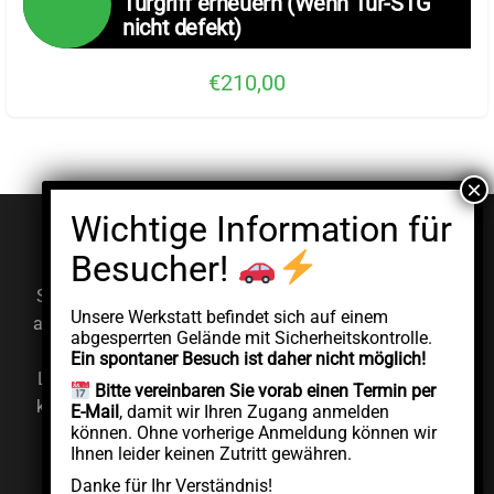
Türgriff erneuern (Wenn Tür-STG
nicht defekt)
€210,00
© EV Clinic 2026
Impressum
Datenschutzerklärung
Serviceleistungen, Diagnosen und Reparaturen werden
Unsere Werkstatt befindet sich auf einem
ausschließlich von der autorisierten juristischen Person
abgesperrten Gelände mit Sicherheitskontrolle.
AddCycle GMBH durchgeführt, die unabhängig unter
Ein spontaner Besuch ist daher nicht möglich!
Lizenz der Marke EV Clinic agiert. EV Clinic übernimmt
Bitte vereinbaren Sie vorab einen Termin per
keine Verantwortung für die Ausführung, das Ergebnis,
E-Mail
, damit wir Ihren Zugang anmelden
können. Ohne vorherige Anmeldung können wir
die Preisgestaltung, die Gewährleistung oder etwaige
Ihnen leider keinen Zutritt gewähren.
Schäden im Zusammenhang mit der erbrachten
Danke für Ihr Verständnis!
Dienstleistung.