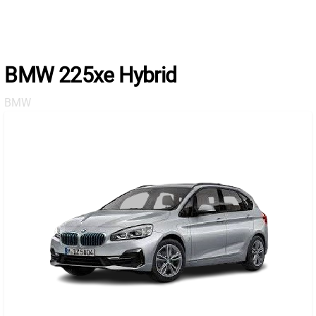
Skip
to
the
content
BMW 225xe Hybrid
BMW