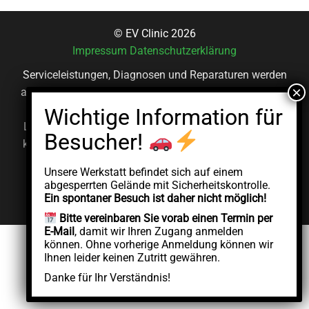
© EV Clinic 2026
Impressum
Datenschutzerklärung
Serviceleistungen, Diagnosen und Reparaturen werden
ausschließlich von der autorisierten juristischen Person
AddCycle GMBH durchgeführt, die unabhängig unter
Lizenz der Marke EV Clinic agiert. EV Clinic übernimmt
keine Verantwortung für die Ausführung, das Ergebnis,
die Preisgestaltung, die Gewährleistung oder etwaige
Unsere Werkstatt befindet sich auf einem
Schäden im Zusammenhang mit der erbrachten
abgesperrten Gelände mit Sicherheitskontrolle.
Dienstleistung.
Ein spontaner Besuch ist daher nicht möglich!
Bitte vereinbaren Sie vorab einen Termin per
E-Mail
, damit wir Ihren Zugang anmelden
können. Ohne vorherige Anmeldung können wir
Ihnen leider keinen Zutritt gewähren.
Danke für Ihr Verständnis!