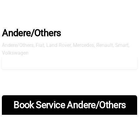
Skip
to
the
content
Andere/Others
Andere/Others, Fiat, Land Rover, Mercedes, Renault, Smart,
Volkswagen
Book Service Andere/Others