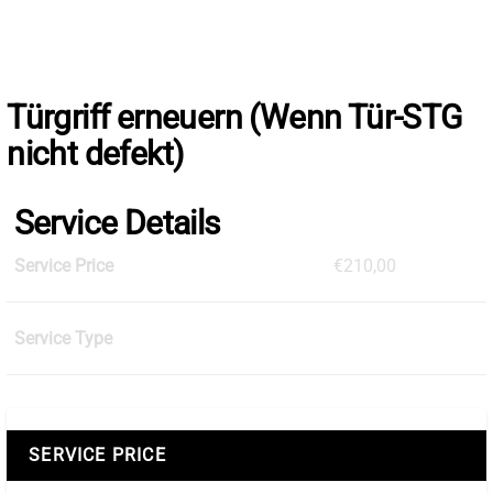
Skip
to
the
content
Türgriff erneuern (Wenn Tür-STG
nicht defekt)
Service Details
Service Price
€210,00
Service Type
SERVICE PRICE