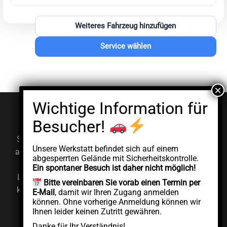
Weiteres Fahrzeug hinzufügen
Service wählen
© EV Clinic 2026
Impressum
Datenschutzerklärung
Serviceleistungen, Diagnosen und Reparaturen werden
Unsere Werkstatt befindet sich auf einem
ausschließlich von der autorisierten juristischen Person
abgesperrten Gelände mit Sicherheitskontrolle.
AddCycle GMBH durchgeführt, die unabhängig unter
Ein spontaner Besuch ist daher nicht möglich!
Lizenz der Marke EV Clinic agiert. EV Clinic übernimmt
Bitte vereinbaren Sie vorab einen Termin per
keine Verantwortung für die Ausführung, das Ergebnis,
E-Mail
, damit wir Ihren Zugang anmelden
können. Ohne vorherige Anmeldung können wir
die Preisgestaltung, die Gewährleistung oder etwaige
Ihnen leider keinen Zutritt gewähren.
Schäden im Zusammenhang mit der erbrachten
Danke für Ihr Verständnis!