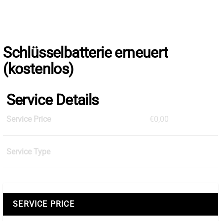
Skip
to
the
content
Schlüsselbatterie erneuert
(kostenlos)
Service Details
Service Price
€0,00
Service Type
SERVICE PRICE