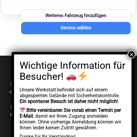
Weiteres Fahrzeug hinzufügen
Service wählen
© EV Clinic 2026
Impressum
Datenschutzerklärung
Serviceleistungen, Diagnosen und Reparaturen werden
Unsere Werkstatt befindet sich auf einem
ausschließlich von der autorisierten juristischen Person
abgesperrten Gelände mit Sicherheitskontrolle.
AddCycle GMBH durchgeführt, die unabhängig unter
Ein spontaner Besuch ist daher nicht möglich!
Lizenz der Marke EV Clinic agiert. EV Clinic übernimmt
Bitte vereinbaren Sie vorab einen Termin per
keine Verantwortung für die Ausführung, das Ergebnis,
E-Mail
, damit wir Ihren Zugang anmelden
können. Ohne vorherige Anmeldung können wir
die Preisgestaltung, die Gewährleistung oder etwaige
Ihnen leider keinen Zutritt gewähren.
Schäden im Zusammenhang mit der erbrachten
Danke für Ihr Verständnis!