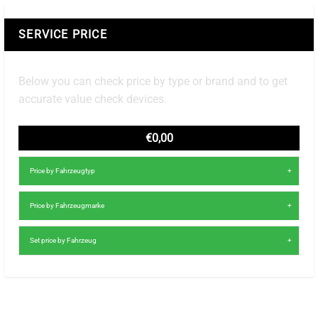
SERVICE PRICE
Below you can check price by type or brand and to get
accurate value check devices.
€0,00
Price by Fahrzeugtyp
Price by Fahrzeugmarke
Set price by Fahrzeug