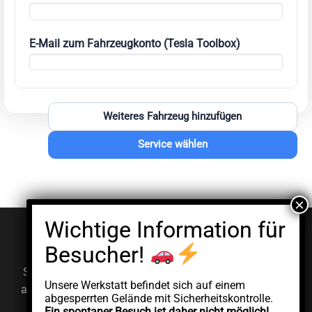
E-Mail zum Fahrzeugkonto (Tesla Toolbox)
Weiteres Fahrzeug hinzufügen
Service wählen
© EV Clinic 2026
Impressum
Datenschutzerklärung
Serviceleistungen, Diagnosen und Reparaturen werden
Unsere Werkstatt befindet sich auf einem
ausschließlich von der autorisierten juristischen Person
abgesperrten Gelände mit Sicherheitskontrolle.
AddCycle GMBH durchgeführt, die unabhängig unter
Ein spontaner Besuch ist daher nicht möglich!