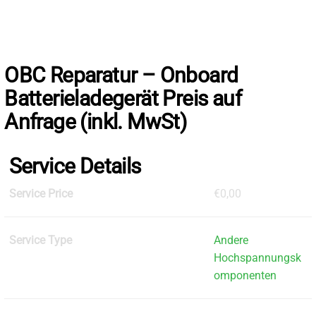
Skip
to
the
content
OBC Reparatur – Onboard
Batterieladegerät Preis auf
Anfrage (inkl. MwSt)
Service Details
Service Price
€0,00
Service Type
Andere
Hochspannungsk
omponenten