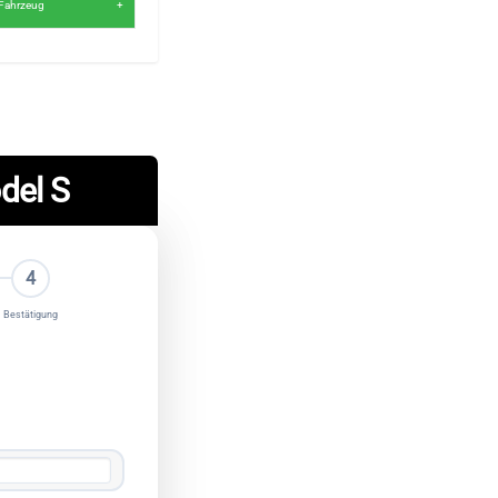
y Fahrzeug
del S
4
Bestätigung