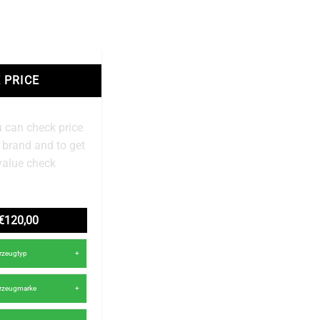
 PRICE
 can check price
r brand and to get
value check
€120,00
hrzeugtyp
hrzeugmarke