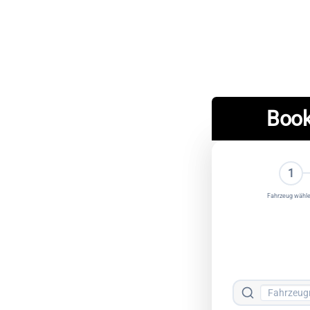
Book
1
Fahrzeug wähl