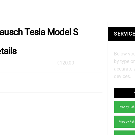
tausch Tesla Model S
SERVICE
tails
Below you
by type o
€120,00
accurate 
devices.
Price by Fa
Price by Fa