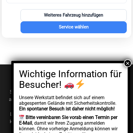
Weiteres Fahrzeug hinzufügen
Service wählen
© EV Clinic 2026
Impressum
Datenschutzerklärung
Serviceleistungen, Diagnosen und Reparaturen werden
Unsere Werkstatt befindet sich auf einem
ausschließlich von der autorisierten juristischen Person
abgesperrten Gelände mit Sicherheitskontrolle.
AddCycle GMBH durchgeführt, die unabhängig unter
Ein spontaner Besuch ist daher nicht möglich!
Lizenz der Marke EV Clinic agiert. EV Clinic übernimmt
Bitte vereinbaren Sie vorab einen Termin per
keine Verantwortung für die Ausführung, das Ergebnis,
E-Mail
, damit wir Ihren Zugang anmelden
können. Ohne vorherige Anmeldung können wir
die Preisgestaltung, die Gewährleistung oder etwaige