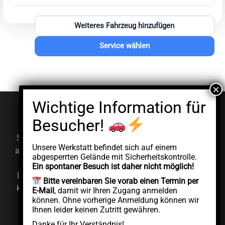
Weiteres Fahrzeug hinzufügen
Service wählen
© EV Clinic 2026
Impressum
Datenschutzerklärung
Serviceleistungen, Diagnosen und Reparaturen werden
Unsere Werkstatt befindet sich auf einem
ausschließlich von der autorisierten juristischen Person
abgesperrten Gelände mit Sicherheitskontrolle.
AddCycle GMBH durchgeführt, die unabhängig unter
Ein spontaner Besuch ist daher nicht möglich!
Lizenz der Marke EV Clinic agiert. EV Clinic übernimmt
Bitte vereinbaren Sie vorab einen Termin per
keine Verantwortung für die Ausführung, das Ergebnis,
E-Mail
, damit wir Ihren Zugang anmelden
können. Ohne vorherige Anmeldung können wir
die Preisgestaltung, die Gewährleistung oder etwaige
Ihnen leider keinen Zutritt gewähren.
Schäden im Zusammenhang mit der erbrachten
Danke für Ihr Verständnis!