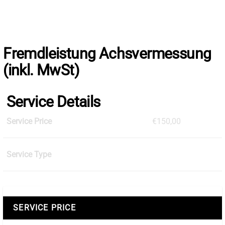
Skip
to
the
content
Fremdleistung Achsvermessung
(inkl. MwSt)
Service Details
Service Price
€150,00
Service Type
SERVICE PRICE