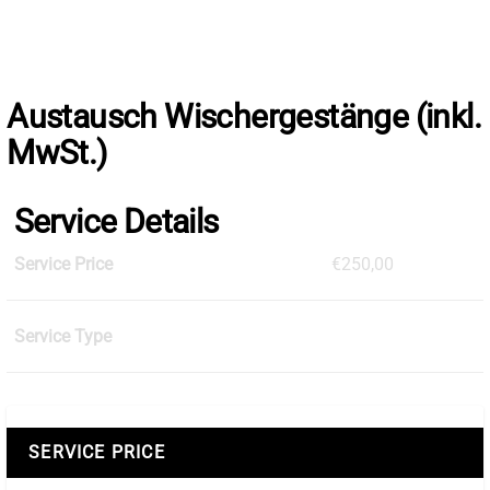
Skip
to
the
content
Austausch Wischergestänge (inkl.
MwSt.)
Service Details
Service Price
€250,00
Service Type
SERVICE PRICE