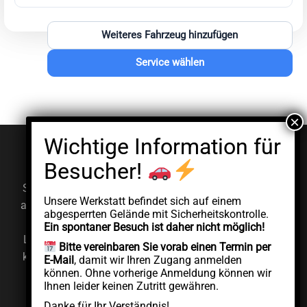
Weiteres Fahrzeug hinzufügen
Service wählen
© EV Clinic 2026
Impressum
Datenschutzerklärung
Serviceleistungen, Diagnosen und Reparaturen werden
Unsere Werkstatt befindet sich auf einem
ausschließlich von der autorisierten juristischen Person
abgesperrten Gelände mit Sicherheitskontrolle.
AddCycle GMBH durchgeführt, die unabhängig unter
Ein spontaner Besuch ist daher nicht möglich!
Lizenz der Marke EV Clinic agiert. EV Clinic übernimmt
Bitte vereinbaren Sie vorab einen Termin per
keine Verantwortung für die Ausführung, das Ergebnis,
E-Mail
, damit wir Ihren Zugang anmelden
können. Ohne vorherige Anmeldung können wir
die Preisgestaltung, die Gewährleistung oder etwaige
Ihnen leider keinen Zutritt gewähren.
Schäden im Zusammenhang mit der erbrachten
Danke für Ihr Verständnis!