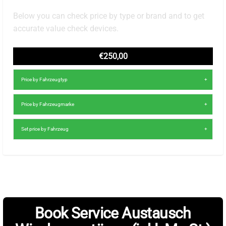
Below you can check price by type or brand and to get
accurate value check devices.
€250,00
Price by Fahrzeugtyp
Price by Fahrzeugmarke
Set price by Fahrzeug
Book Service Austausch