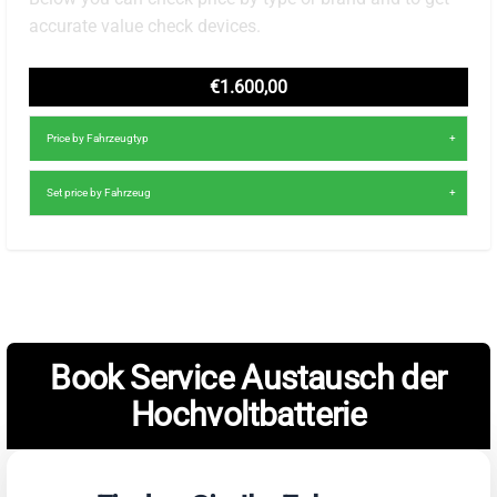
accurate value check devices.
€1.600,00
Price by Fahrzeugtyp
Set price by Fahrzeug
Book Service Austausch der
Hochvoltbatterie