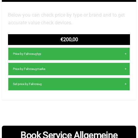
Below you can check price by type or brand and to get
accurate value check devices.
€200,00
Price by Fahrzeugtyp
Price by Fahrzeugmarke
Set price by Fahrzeug
Book Service Allgemeine