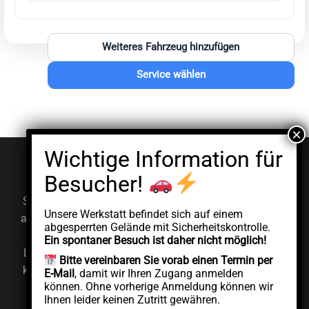
Weiteres Fahrzeug hinzufügen
Service wählen
© EV Clinic 2026
Impressum
Datenschutzerklärung
Serviceleistungen, Diagnosen und Reparaturen werden
Unsere Werkstatt befindet sich auf einem
ausschließlich von der autorisierten juristischen Person
abgesperrten Gelände mit Sicherheitskontrolle.
AddCycle GMBH durchgeführt, die unabhängig unter
Ein spontaner Besuch ist daher nicht möglich!
Lizenz der Marke EV Clinic agiert. EV Clinic übernimmt
Bitte vereinbaren Sie vorab einen Termin per
keine Verantwortung für die Ausführung, das Ergebnis,
E-Mail
, damit wir Ihren Zugang anmelden
können. Ohne vorherige Anmeldung können wir
die Preisgestaltung, die Gewährleistung oder etwaige
Ihnen leider keinen Zutritt gewähren.
Schäden im Zusammenhang mit der erbrachten