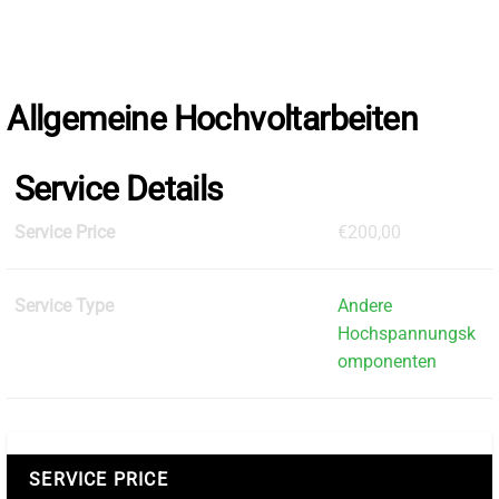
Skip
to
the
content
Allgemeine Hochvoltarbeiten
Service Details
Service Price
€200,00
Service Type
Andere
Hochspannungsk
omponenten
SERVICE PRICE