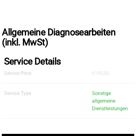
Skip
to
the
content
Allgemeine Diagnosearbeiten
(inkl. MwSt)
Service Details
Service Price
€150,00
Service Type
Sonstige
allgemeine
Dienstleistungen