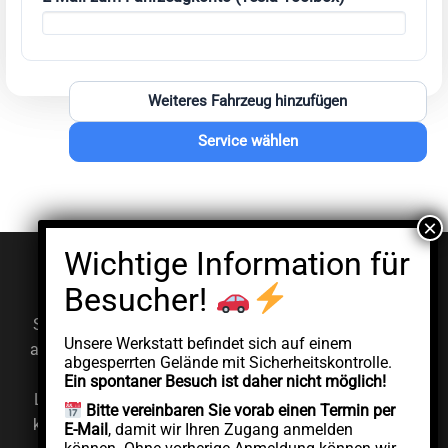
Weiteres Fahrzeug hinzufügen
Service wählen
© EV Clinic 2026
Impressum
Datenschutzerklärung
Serviceleistungen, Diagnosen und Reparaturen werden
Unsere Werkstatt befindet sich auf einem
ausschließlich von der autorisierten juristischen Person
abgesperrten Gelände mit Sicherheitskontrolle.
AddCycle GMBH durchgeführt, die unabhängig unter
Ein spontaner Besuch ist daher nicht möglich!
Lizenz der Marke EV Clinic agiert. EV Clinic übernimmt
Bitte vereinbaren Sie vorab einen Termin per
keine Verantwortung für die Ausführung, das Ergebnis,
E-Mail
, damit wir Ihren Zugang anmelden