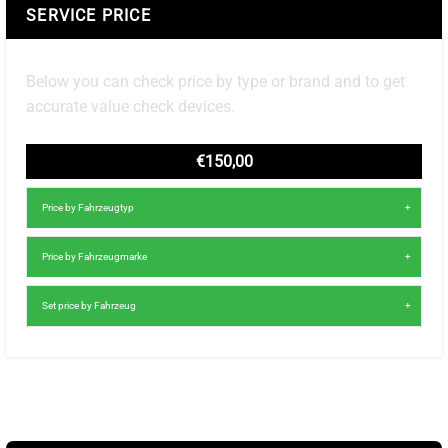
SERVICE PRICE
Below you can check price by type or brand and to get
accurate value check devices.
€150,00
Price by Fahrzeugtyp
Price by Fahrzeugmarke
Set price by Fahrzeug