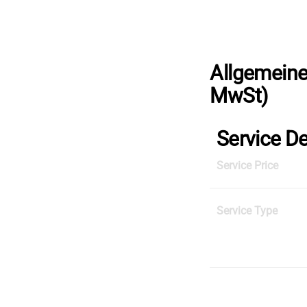
Skip
to
the
content
Allgemeine
MwSt)
Service De
Service Price
Service Type