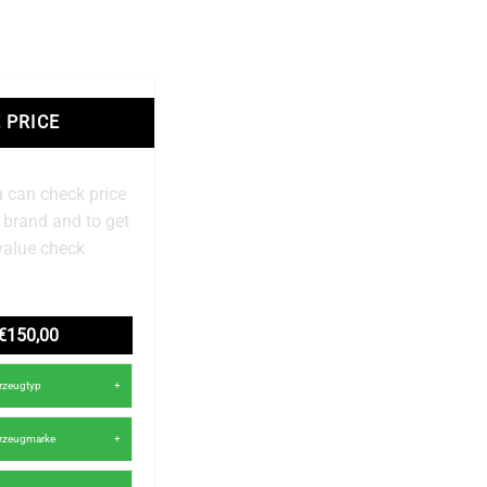
 PRICE
 can check price
r brand and to get
value check
€150,00
hrzeugtyp
hrzeugmarke