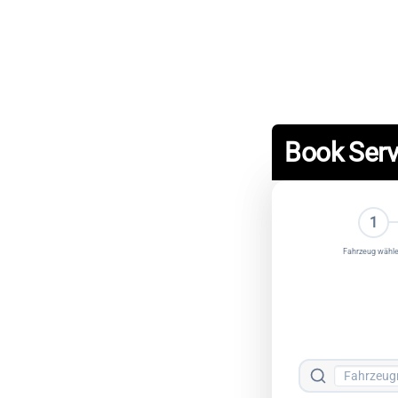
Book Serv
1
Fahrzeug wähl