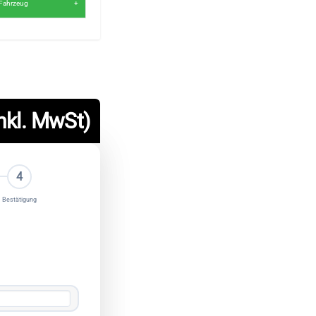
y Fahrzeug
nkl. MwSt)
4
Bestätigung