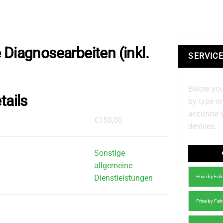
 Diagnosearbeiten (inkl.
SERVICE
Below you
tails
by type o
accurate 
€150,00
devices.
Sonstige
allgemeine
Dienstleistungen
Price by Fa
Price by Fa