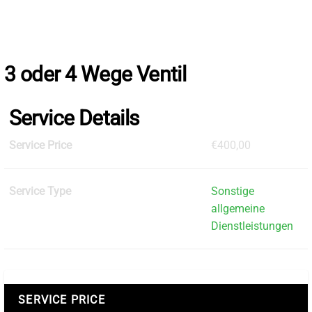
Skip
to
the
content
3 oder 4 Wege Ventil
Service Details
Service Price
€400,00
Service Type
Sonstige
allgemeine
Dienstleistungen
SERVICE PRICE