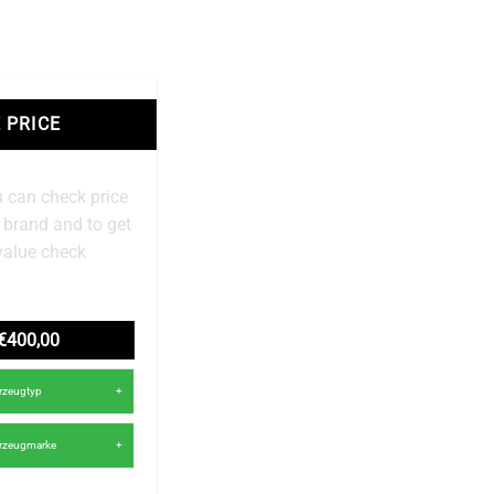
 PRICE
 can check price
r brand and to get
value check
€400,00
hrzeugtyp
hrzeugmarke