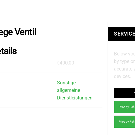
ege Ventil
SERVICE
tails
Below you
by type o
€400,00
accurate 
devices.
Sonstige
allgemeine
Dienstleistungen
Price by Fa
Price by Fa