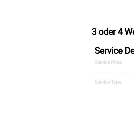
Skip
to
the
content
3 oder 4 W
Service De
Service Price
Service Type